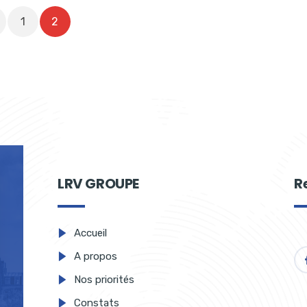
1
2
LRV GROUPE
R
Accueil
A propos
Nos priorités
Constats