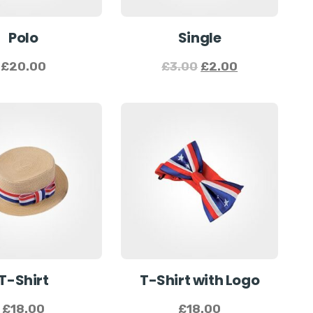
Polo
Single
£
20.00
£
3.00
£
2.00
T-Shirt
T-Shirt with Logo
£
18.00
£
18.00