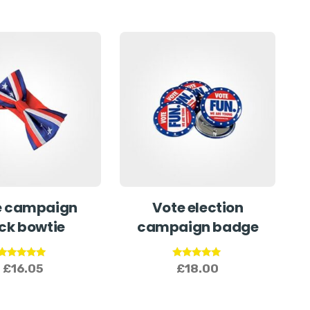
e campaign
Vote election
ck bowtie
campaign badge
Note
Note
£
16.05
£
18.00
5.00
5.00
sur 5
sur 5