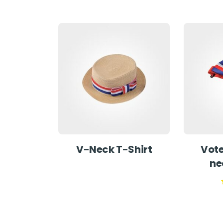
V-Neck T-Shirt
Vot
ne